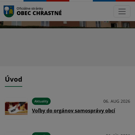
Oficiálne stránky
OBEC CHRASTNÉ
Úvod
026
06. AUG 2026
Aktuality
Voľby do orgánov samosprávy obcí