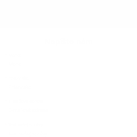
Napíšte nám
Meno
Priezvisko
E-mailová adresa
*
Meno:
*
Priezvisko:
*
E-mailová adresa:
Text vašej správy...
*
Text vašej správy: