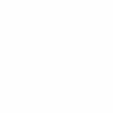
rodine Csáky. Zač. 18. stor. obec takmer vyľudnená,
prevažuje slovenské obyv. R. 1828 mala 55 domov,
obyv. sa živilo poľnohosp., ovocinárstvom,
furmančením. Za 1. ČSR rozvinuté tkáčstvo. Rím.
kat. kostol Nanebovzatia Panny Márie z r. 1993. Fil.
rím. kat. far. úrad Ploské, fil. gr. kat. far. úrad
Kráľovce. Obecná knižnica, kultúrny dom.
Autobusová zastávka. Člen Toryského
mikroregiónu.