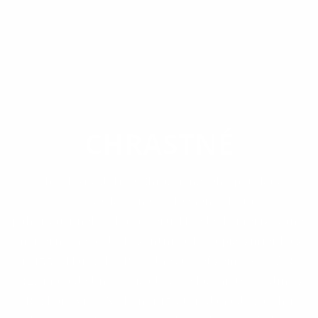
OBEC
CHRASTNÉ
Obec leží v doline Chrastianskeho potoka v
Košickej kotline. Odlesnený chotár
pahorkatinného charakteru. Hnedé illimerizované,
menej nivné pôdy. Bažantnica. Prvá pís. zmienka z
r. 1357 (Harazth). Pôvodne súčasť zeme Sokoľ. R.
1427 mala dedina 10 usadlostí, vlastníctvo rodiny z
Rozhanoviec. Na konci 15. stor. daná do zálohu