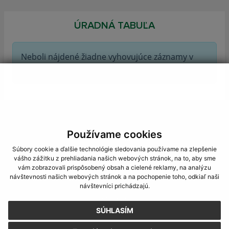
ÚRADNÁ TABUĽA
Neboli nájdené žiadne vyhovujúce záznamy v
Úradne.sk.
Používame cookies
Mobilná aplikácia
Súbory cookie a ďalšie technológie sledovania používame na zlepšenie
vášho zážitku z prehliadania našich webových stránok, na to, aby sme
vám zobrazovali prispôsobený obsah a cielené reklamy, na analýzu
návštevnosti našich webových stránok a na pochopenie toho, odkiaľ naši
návštevníci prichádzajú.
Obecný úrad
SÚHLASÍM