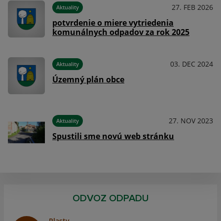
026
27. FEB 2026
Aktuality
potvrdenie o miere vytriedenia
komunálnych odpadov za rok 2025
024
03. DEC 2024
Aktuality
Územný plán obce
023
27. NOV 2023
Aktuality
Spustili sme novú web stránku
ODVOZ ODPADU
Plasty