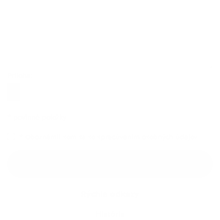
Príloha:
Príloha
*
povinné položky
*
Oboznámil som sa so
spracúvaním osobných údajov
Google reCaptcha Response
Odoslať správu
Rýchle odkazy
História