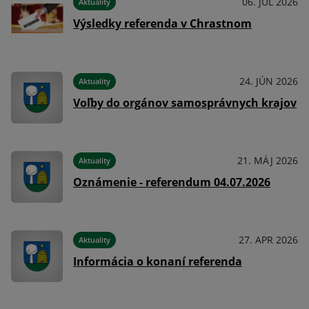
026
06. JÚL 2026
Aktuality
Výsledky referenda v Chrastnom
026
24. JÚN 2026
Aktuality
ov
Voľby do orgánov samosprávnych krajov
026
21. MÁJ 2026
Aktuality
Oznámenie - referendum 04.07.2026
026
27. APR 2026
Aktuality
Informácia o konaní referenda