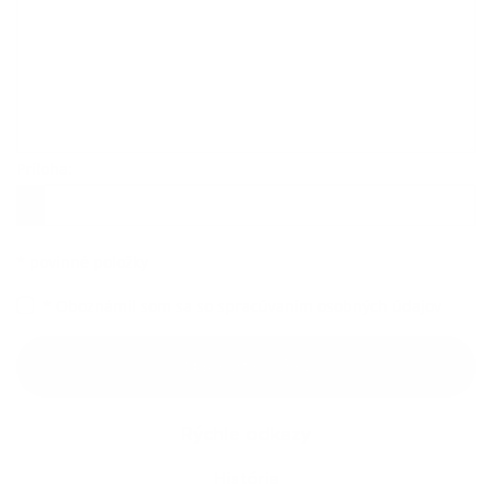
Príloha:
Príloha
*
povinné položky
*
Oboznámil som sa so
spracúvaním osobných údajov
Google reCaptcha Response
Odoslať správu
Rýchle odkazy
História