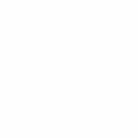
rodine Csáky. Zač. 18. stor. obec takmer vyľudnená,
prevažuje slovenské obyv. R. 1828 mala 55 domov,
obyv. sa živilo poľnohosp., ovocinárstvom,
furmančením. Za 1. ČSR rozvinuté tkáčstvo. Rím.
kat. kostol Nanebovzatia Panny Márie z r. 1993. Fil.
rím. kat. far. úrad Ploské, fil. gr. kat. far. úrad
Kráľovce. Obecná knižnica, kultúrny dom.
Autobusová zastávka. Člen Toryského
mikroregiónu.