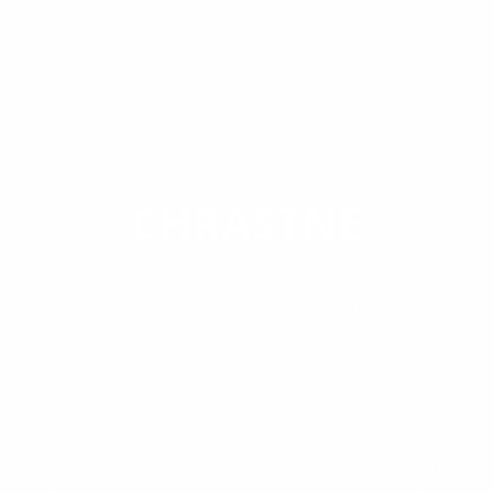
OBEC
CHRASTNÉ
Obec leží v doline Chrastianskeho potoka v
Košickej kotline. Odlesnený chotár
pahorkatinného charakteru. Hnedé illimerizované,
menej nivné pôdy. Bažantnica. Prvá pís. zmienka z
r. 1357 (Harazth). Pôvodne súčasť zeme Sokoľ. R.
1427 mala dedina 10 usadlostí, vlastníctvo rodiny z
Rozhanoviec. Na konci 15. stor. daná do zálohu