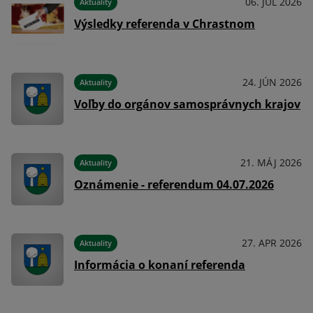
026
06. JÚL 2026
Aktuality
Výsledky referenda v Chrastnom
026
24. JÚN 2026
Aktuality
ov
Voľby do orgánov samosprávnych krajov
026
21. MÁJ 2026
Aktuality
Oznámenie - referendum 04.07.2026
026
27. APR 2026
Aktuality
Informácia o konaní referenda