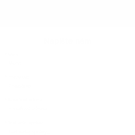
Napíšte nám
Meno
Priezvisko
E-mailová adresa
*
Meno:
*
Priezvisko:
*
E-mailová adresa:
Text vašej správy...
*
Text vašej správy: