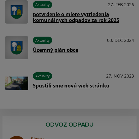
026
27. FEB 2026
Aktuality
potvrdenie o miere vytriedenia
komunálnych odpadov za rok 2025
024
03. DEC 2024
Aktuality
Územný plán obce
023
27. NOV 2023
Aktuality
Spustili sme novú web stránku
ODVOZ ODPADU
Plasty