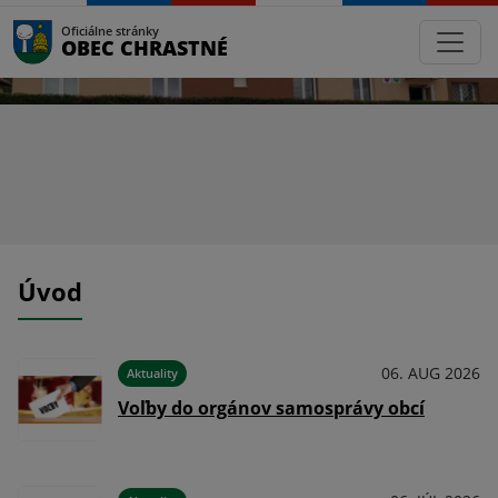
Oficiálne stránky
OBEC CHRASTNÉ
Úvod
026
06. AUG 2026
Aktuality
Voľby do orgánov samosprávy obcí