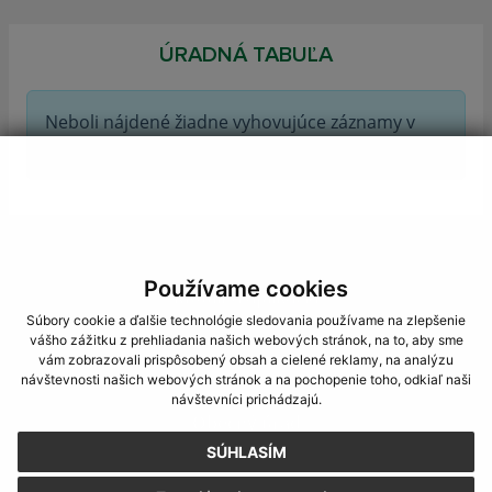
ÚRADNÁ TABUĽA
Neboli nájdené žiadne vyhovujúce záznamy v
Úradne.sk.
Používame cookies
Mobilná aplikácia
Súbory cookie a ďalšie technológie sledovania používame na zlepšenie
vášho zážitku z prehliadania našich webových stránok, na to, aby sme
vám zobrazovali prispôsobený obsah a cielené reklamy, na analýzu
návštevnosti našich webových stránok a na pochopenie toho, odkiaľ naši
návštevníci prichádzajú.
Obecný úrad
SÚHLASÍM