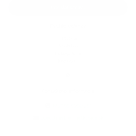
Google reCaptcha Response
Odoslať správu
Rýchle odkazy
História
Školstvo
Fotogaléria
Kontakty
Kontaktné informácie
+421 55 6950 251
obecchrastne@netkosice.sk