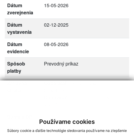
Dátum
15-05-2026
zverejnenia
Dátum
02-12-2025
vystavenia
Dátum
08-05-2026
evidencie
Spôsob
Prevodný príkaz
platby
Zmluvná
Odberateľ
: Obec Chrastne, IČO:
strana
00324248
Dodávateľ
: Antik Telelecom, s.r.o,
IČO: 36191400
Suma s DPH*
10.8
Používame cookies
Mena
€
Súbory cookie a ďalšie technológie sledovania používame na zlepšenie