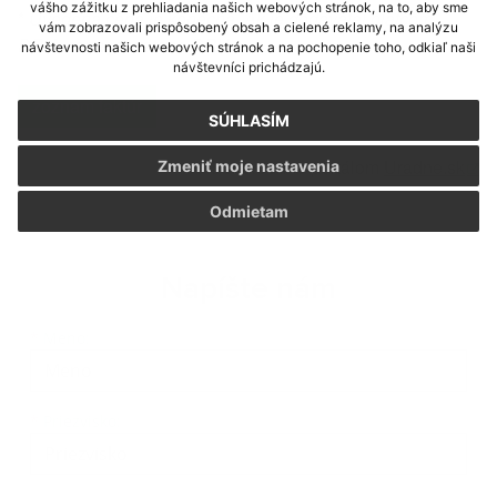
vášho zážitku z prehliadania našich webových stránok, na to, aby sme
*
Uvedená cena je konečná. Ak je dodávateľ platcom
vám zobrazovali prispôsobený obsah a cielené reklamy, na analýzu
DPH, cena je vrátane DPH.
návštevnosti našich webových stránok a na pochopenie toho, odkiaľ naši
návštevníci prichádzajú.
zoznam faktúr
SÚHLASÍM
Generované portálom
Uradne.sk
Zmeniť moje nastavenia
Odmietam
Napíšte nám
Meno
Priezvisko
E-mailová adresa
*
Meno:
*
Priezvisko: