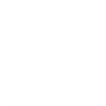
*
E-mailová adresa:
Text vašej správy...
*
Text vašej správy:
Príloha:
Príloha
*
povinné položky
*
Oboznámil som sa so
spracúvaním osobných údajov