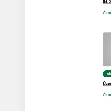
04.0
Číta
Ak
Úze
Číta