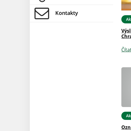
Kontakty
Ak
Výsl
Chr
Číta
Ak
Ozn