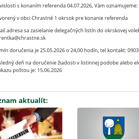
vislosti s konaním referenda 04.07.2026, Vám oznamujeme:
tvorený v obci Chrastné 1 okrsok pre konanie referenda
ail adresa sa zasielanie delegačných listín do okrskovej vo
rentka@chrastne.sk
rmín doručenia je 25.05.2026 o 24,00 hodín, tel kontakt: 09
sledný deň na doručenie žiadosti v listinnej podobe alebo e
kazu poštou je: 15.06.2026
znam aktualít: