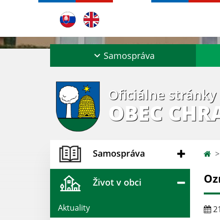
Samospráva
Oficiálne stránky
OBEC CHR
Samospráva
Oz
Život v obci
Aktuality
21