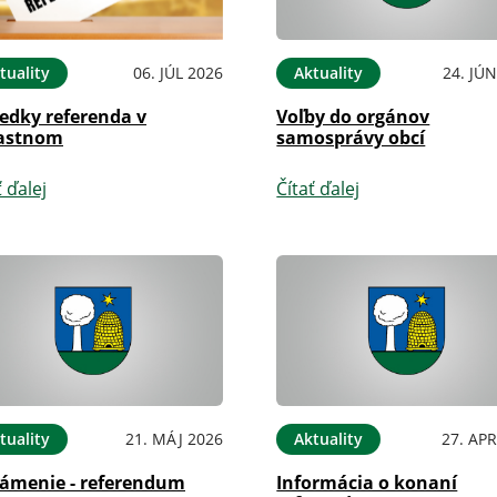
tuality
06. JÚL 2026
Aktuality
24. JÚ
edky referenda v
Voľby do orgánov
astnom
samosprávy obcí
ť ďalej
Čítať ďalej
tuality
21. MÁJ 2026
Aktuality
27. APR
ámenie - referendum
Informácia o konaní