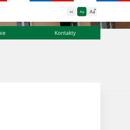
Aa
Aa
Aa
nie
Kontakty