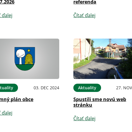
7.2026
referenda
ť ďalej
Čítať ďalej
tuality
03. DEC 2024
Aktuality
27. NOV
mný plán obce
Spustili sme novú web
stránku
ť ďalej
Čítať ďalej