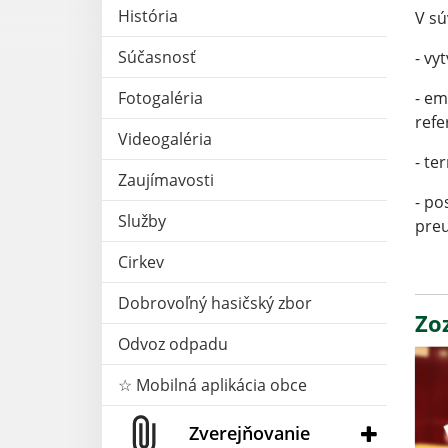
História
V sú
Súčasnosť
- vy
Fotogaléria
- em
refe
Videogaléria
- te
Zaujímavosti
- po
Služby
preu
Cirkev
Dobrovoľný hasičský zbor
Zo
Odvoz odpadu
☆ Mobilná aplikácia obce
Zverejňovanie