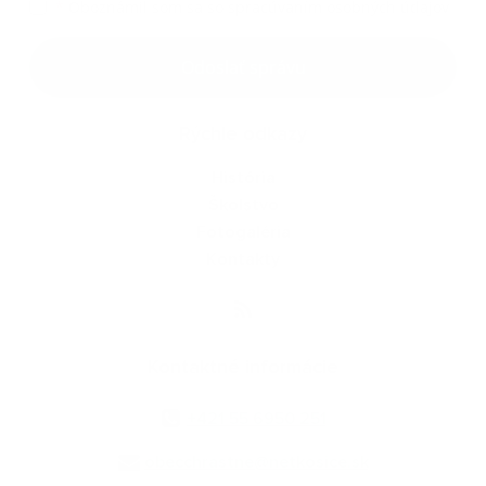
*
Oboznámil som sa so
spracúvaním osobných údajov
Google reCaptcha Response
Odoslať správu
Rýchle odkazy
História
Školstvo
Fotogaléria
Kontakty
Kontaktné informácie
+421 55 6950 251
obecchrastne@netkosice.sk