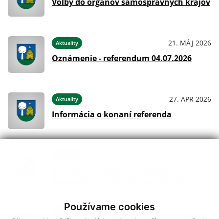
Voľby do orgánov samosprávnych krajov
21. MÁJ 2026
Aktuality
Oznámenie - referendum 04.07.2026
27. APR 2026
Aktuality
Informácia o konaní referenda
27. FEB 2026
Aktuality
potvrdenie o miere vytriedenia
komunálnych odpadov za rok 2025
Používame cookies
03. DEC 2024
Aktuality