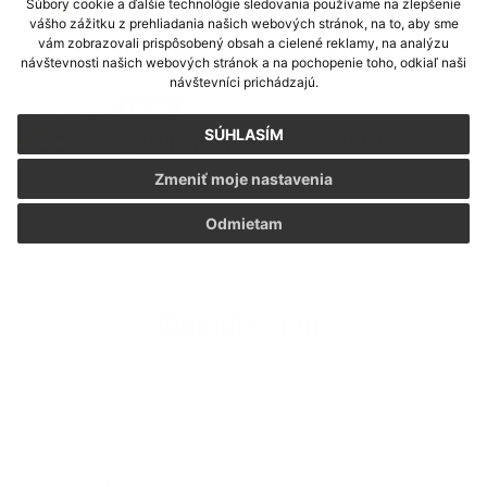
Súbory cookie a ďalšie technológie sledovania používame na zlepšenie
Územný plán obce
vášho zážitku z prehliadania našich webových stránok, na to, aby sme
vám zobrazovali prispôsobený obsah a cielené reklamy, na analýzu
návštevnosti našich webových stránok a na pochopenie toho, odkiaľ naši
návštevníci prichádzajú.
27. NOV 2023
Aktuality
SÚHLASÍM
Spustili sme novú web stránku
Zmeniť moje nastavenia
Odmietam
Napíšte nám
Meno
Priezvisko
E-mailová adresa
*
Meno:
*
Priezvisko: