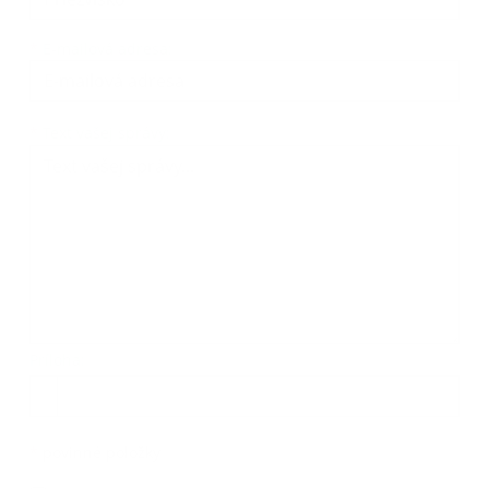
*
E-mailová adresa:
Text vašej správy...
*
Text vašej správy:
Príloha:
Príloha
*
povinné položky