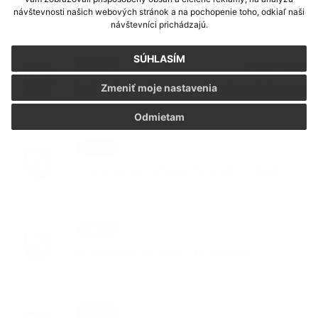
Výsledky referenda v Chrastnom
návštevnosti našich webových stránok a na pochopenie toho, odkiaľ naši
návštevníci prichádzajú.
SÚHLASÍM
24. JÚN 2026
Aktuality
Voľby do orgánov samosprávnych krajov
Zmeniť moje nastavenia
Odmietam
21. MÁJ 2026
Aktuality
Oznámenie - referendum 04.07.2026
27. APR 2026
Aktuality
Informácia o konaní referenda
27. FEB 2026
Aktuality