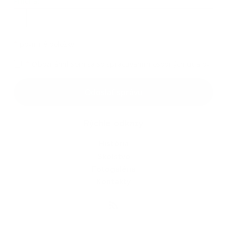
Príloha:
Príloha
*
povinné položky
*
Oboznámil som sa so
spracúvaním osobných údajov
Google reCaptcha Response
Odoslať správu
Rýchle odkazy
História
Školstvo
Fotogaléria
Kontakty