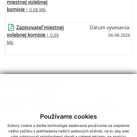
miestnej volebnej
komisie
| 0.08 Mb
Zapisovateľ miestnej
Dátum vyvesenia:
volebnej komisie
| 0.09
06.08.2026
Mb
Zoznam aktualít:
06. AUG 2026
Aktuality
Voľby do orgánov samosprávy obcí
Používame cookies
Súbory cookie a ďalšie technológie sledovania používame na zlepšenie
06. JÚL 2026
Aktuality
vášho zážitku z prehliadania našich webových stránok, na to, aby sme
vám zobrazovali prispôsobený obsah a cielené reklamy, na analýzu