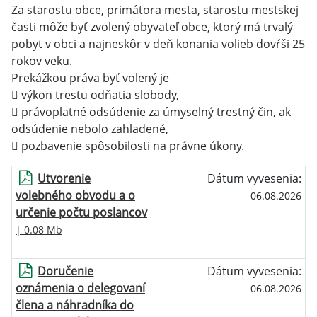
Za starostu obce, primátora mesta, starostu mestskej
časti môže byť zvolený obyvateľ obce, ktorý má trvalý
pobyt v obci a najneskôr v deň konania volieb dovŕši 25
rokov veku.
Prekážkou práva byť volený je
 výkon trestu odňatia slobody,
 právoplatné odsúdenie za úmyselný trestný čin, ak
odsúdenie nebolo zahladené,
 pozbavenie spôsobilosti na právne úkony.
Utvorenie
Dátum vyvesenia:
volebného obvodu a o
06.08.2026
určenie počtu poslancov
| 0.08 Mb
Doručenie
Dátum vyvesenia:
oznámenia o delegovaní
06.08.2026
člena a náhradníka do