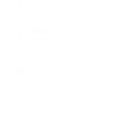
potvrdenie o miere vytriedenia
komunálnych odpadov za rok 2025
03. DEC 2024
Aktuality
Územný plán obce
27. NOV 2023
Aktuality
Spustili sme novú web stránku
Napíšte nám