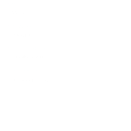
Meno
Priezvisko
E-mailová adresa
*
Meno:
*
Priezvisko:
*
E-mailová adresa:
Text vašej správy...
*
Text vašej správy: