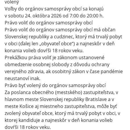
volený
Voľby do orgánov samosprávy obcí sa konajú
v sobotu 24. októbra 2026 od 7:00 do 20:00 h.
Právo voliť do orgánov samosprávy obcí
Právo voliť do orgánov samosprávy obcí má občan
Slovenskej republiky a cudzinec, ktorý má trvalý pobyt
v obci (ďalej len „obyvateľ obce“) a najneskôr v deň
konania volieb dovŕši 18 rokov veku.
Prekážkou práva voliť je zákonom ustanovené
obmedzenie osobnej slobody z dôvodu ochrany
verejného zdravia, ak osobitný zákon v čase pandémie
neustanoví inak.
Právo byť volený do orgánov samosprávy obcí
Za poslanca obecného (mestského) zastupiteľstva, v
hlavnom meste Slovenskej republiky Bratislave a v
meste Košice aj miestneho zastupiteľstva, môže byť
zvolený obyvateľ obce, ktorý má trvalý pobyt v obci, v
ktorej kandiduje a najneskôr v deň konania volieb
dovŕši 18 rokov veku.