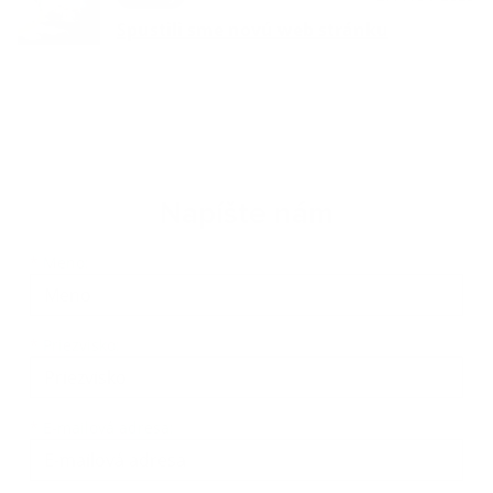
Spustili sme novú web stránku
Napíšte nám
Meno
Priezvisko
E-mailová adresa
*
Meno:
*
Priezvisko:
*
E-mailová adresa: