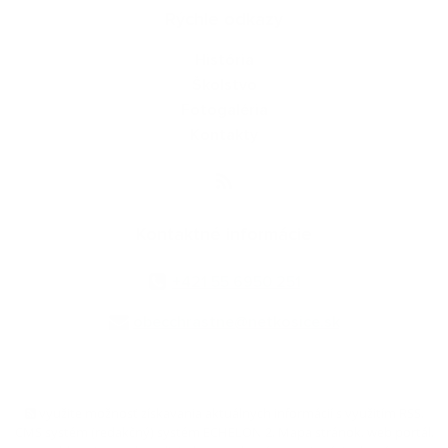
Rýchle odkazy
História
Školstvo
Fotogaléria
Kontakty
Kontaktné informácie
+421 55 6950 251
obecchrastne@netkosice.sk
využite možnosť získavania aktuálnych informácií s využitím RSS
,
CMS systém (redakčný) systém ECHELON 2,
Mapa stránok
,
web portál
,