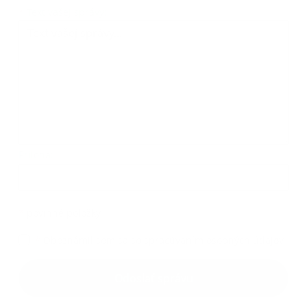
Text vašej správy...
*
Text vašej správy:
Príloha:
Príloha
*
povinné položky
*
Oboznámil som sa so
spracúvaním osobných údajov
Google reCaptcha Response
Odoslať správu