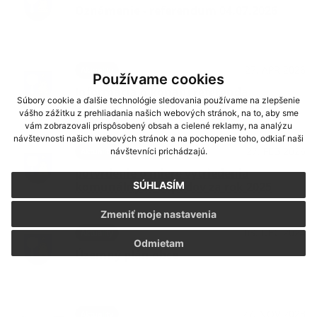
Oznámenie - referendum 04.07.2026
27. APR 2026
Aktuality
Používame cookies
Informácia o konaní referenda
Súbory cookie a ďalšie technológie sledovania používame na zlepšenie
vášho zážitku z prehliadania našich webových stránok, na to, aby sme
vám zobrazovali prispôsobený obsah a cielené reklamy, na analýzu
návštevnosti našich webových stránok a na pochopenie toho, odkiaľ naši
27. FEB 2026
návštevníci prichádzajú.
Aktuality
potvrdenie o miere vytriedenia
SÚHLASÍM
komunálnych odpadov za rok 2025
Zmeniť moje nastavenia
03. DEC 2024
Aktuality
Odmietam
Územný plán obce
27. NOV 2023
Aktuality