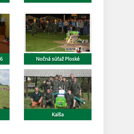
16
Nočná súťaž Ploské
Kalša