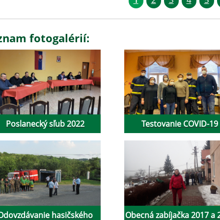
znam fotogalérií:
Poslanecký sľub 2022
Testovanie COVID-19
Odovzdávanie hasičského
Obecná zabíjačka 2017 a 