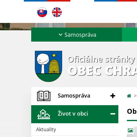
Samospráva
Oficiálne stránky
OBEC CHR
Samospráva
Ob
Život v obci
Aktuality