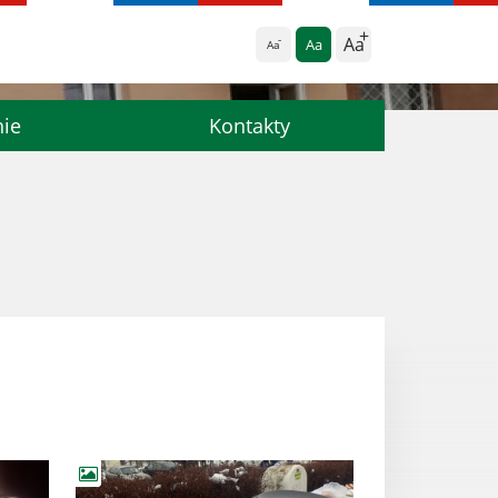
Aa
Aa
Aa
nie
Kontakty