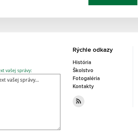
Rýchle odkazy
História
Text vašej správy...
xt vašej správy:
Školstvo
Fotogaléria
Kontakty