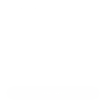
Text vašej správy...
*
Text vašej správy:
Príloha:
Príloha
*
povinné položky
*
Oboznámil som sa so
spracúvaním osobných údajov
Google reCaptcha Response
Odoslať správu