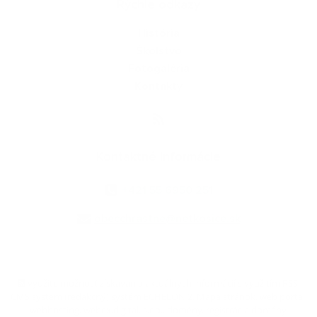
Rýchle odkazy
História
Školstvo
Fotogaléria
Kontakty
Kontaktné informácie
+421 55 6950 251
obecchrastne@netkosice.sk
využite možnosť získavania aktuálnych informácií s využitím RSS
,
CMS systém (redakčný) systém ECHELON 2,
Mapa stránok
,
web portál
,
webhosting
,
webex.digital, s.r.o.
,
domény
,
registrácia domény
,