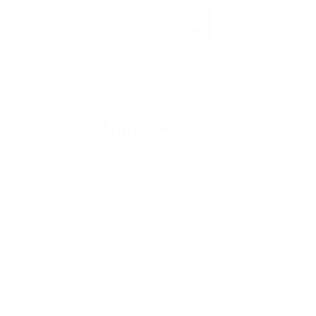
Načítať ďalšie
Napíšte nám
Meno
Priezvisko
E-mailová adresa
*
Meno:
*
Priezvisko:
*
E-mailová adresa: