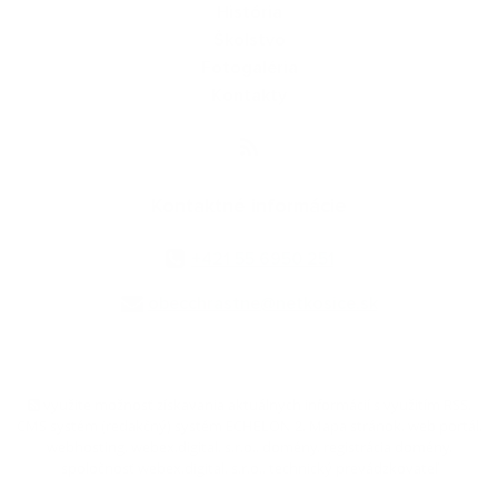
História
Školstvo
Fotogaléria
Kontakty
Kontaktné informácie
+421 55 6950 251
obecchrastne@netkosice.sk
využite možnosť získavania aktuálnych informácií s využitím RSS
,
CMS systém (redakčný) systém ECHELON 2,
Mapa stránok
,
web portál
,
webhosting
,
webex.digital, s.r.o.
,
domény
,
registrácia domény
,
spoločnosť webex.digital, s.r.o.
,
technický prevádzkovateľ