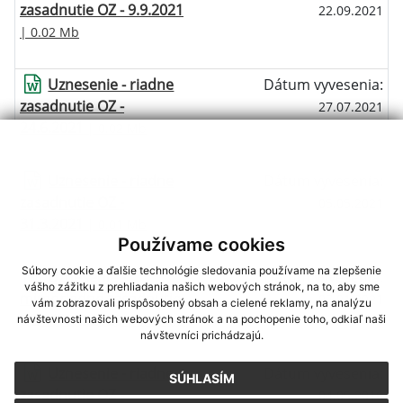
zasadnutie OZ - 9.9.2021
22.09.2021
| 0.02 Mb
Uznesenie - riadne
Dátum vyvesenia:
zasadnutie OZ -
27.07.2021
24.6.2021
| 0.02 Mb
Uznesenie - riadne
Dátum vyvesenia:
zasadnutie OZ -
05.05.2021
31.3.2021
| 0.01 Mb
Používame cookies
Súbory cookie a ďalšie technológie sledovania používame na zlepšenie
Uznesenie -
Dátum vyvesenia:
vášho zážitku z prehliadania našich webových stránok, na to, aby sme
mimoriadne zasadnutie
07.01.2021
vám zobrazovali prispôsobený obsah a cielené reklamy, na analýzu
OZ - 17.12.2020
| 0.02 Mb
návštevnosti našich webových stránok a na pochopenie toho, odkiaľ naši
návštevníci prichádzajú.
Uznesenie - riadne
Dátum vyvesenia:
SÚHLASÍM
zasadnutie OZ -
04.05.2016