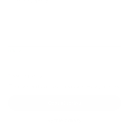
Príloha:
Príloha
*
povinné položky
*
Oboznámil som sa so
spracúvaním osobných údajov
Google reCaptcha Response
Odoslať správu
Rýchle odkazy