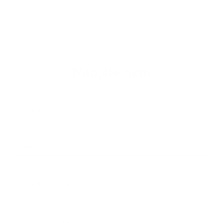
Napíšte nám
Meno
Priezvisko
E-mailová adresa
*
Meno:
*
Priezvisko:
*
E-mailová adresa:
Text vašej správy...
*
Text vašej správy: